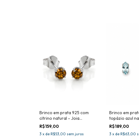
Brinco em prata 925 com
Brinco em pra
citrino natural - Joia
topázio azul na
certificada
certificada
R$159,00
R$189,00
3
x
de
R$53,00
sem juros
3
x
de
R$63,00
s