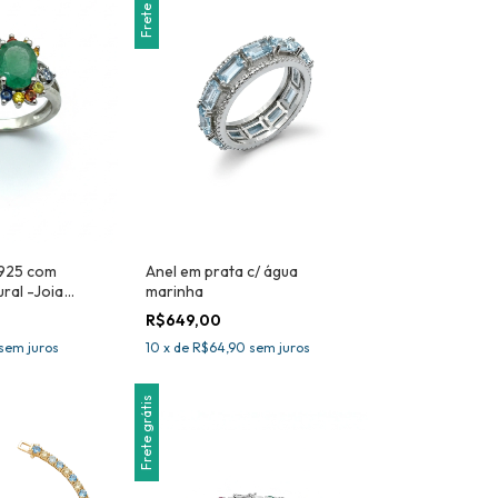
Frete grátis
 925 com
Anel em prata c/ água
ral -Joia
marinha
R$649,00
sem juros
10
x
de
R$64,90
sem juros
Frete grátis