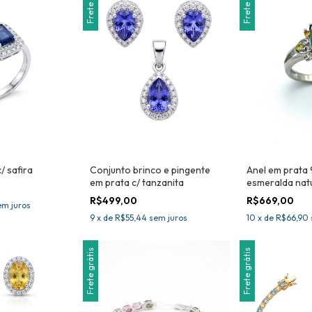
Frete grátis
Frete grátis
/ safira
Conjunto brinco e pingente
Anel em prata
em prata c/ tanzanita
esmeralda natu
Certificada
R$499,00
R$669,00
em juros
9
x
de
R$55,44
sem juros
10
x
de
R$66,90
Frete grátis
Frete grátis