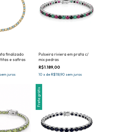
ta finalizado
Pulseira riviera em prata c/
itas e safiras
mix pedras
R$1.189,00
sem juros
10
x
de
R$118,90
sem juros
Frete grátis