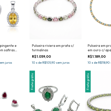
 pingente e
Pulseira riviera em prata c/
Pulseira em pra
om safiras
turmalinas
em ouro c/ apat
R$1.059,00
R$1.189,00
sem juros
10
x
de
R$105,90
sem juros
10
x
de
R$118,90
Frete grátis
Frete grátis