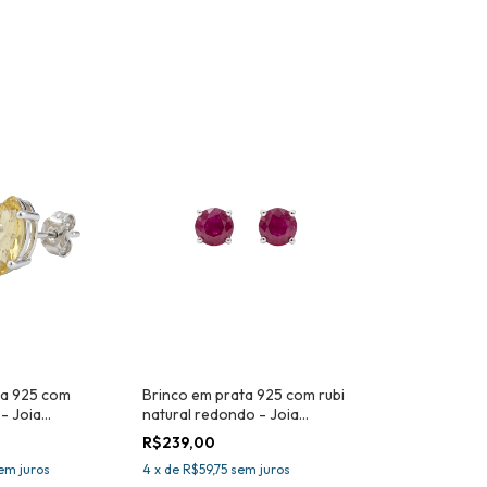
ta 925 com
Brinco em prata 925 com rubi
 - Joia
natural redondo - Joia
certificada
R$239,00
em juros
4
x
de
R$59,75
sem juros