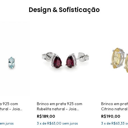
Design & Sofisticação
ta 925 com
Brinco em prata 925 com
Brinco em pra
tural - Joia
Rubelita natural - Joia
Citrino natural
certificada
certificada
R$189,00
R$190,00
em juros
3
x
de
R$63,00
sem juros
3
x
de
R$63,33
s